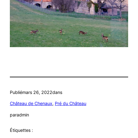
Publié
mars 26, 2022
dans
Château de Chenaux
, 
Pré du Château
par
admin
Étiquettes :