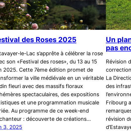
estival des Roses 2025
Un pla
pas en
tavayer-le-Lac s’apprête à célébrer la rose
ec son «Festival des roses», du 13 au 15
Révision 
in 2025. Cette 7ème édition promet de
correctio
ansformer la ville médiévale en un véritable
La Directi
rdin fleuri avec des massifs floraux
des infras
hémères spectaculaires, des expositions
l’environ
tistiques et une programmation musicale
Fribourg a
riée. Au programme de ce week-end
remarques 
chanteur : découverte de créations…
révision 
in 3, 2025
d’Estavaye