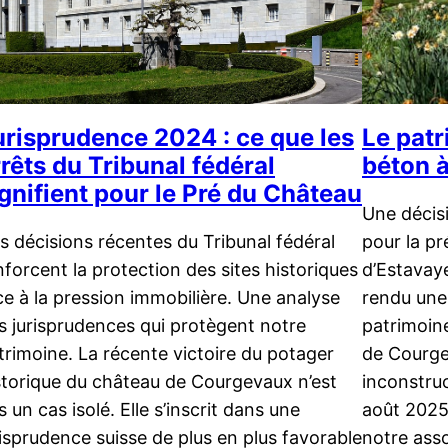
urisprudence 2024 : ce que les
Le patr
rêts du Tribunal fédéral
béton 
ignifient pour le Pré du Château
Une décis
s décisions récentes du Tribunal fédéral
pour la pr
nforcent la protection des sites historiques
d’Estavaye
ce à la pression immobilière. Une analyse
rendu une
s jurisprudences qui protègent notre
patrimoine
trimoine. La récente victoire du potager
de Courge
storique du château de Courgevaux n’est
inconstruc
s un cas isolé. Elle s’inscrit dans une
août 2025
risprudence suisse de plus en plus favorable
notre ass