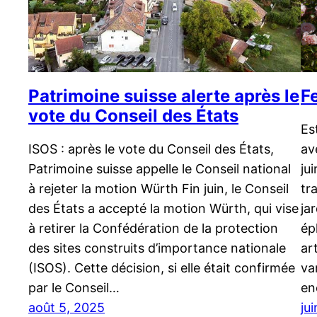
Patrimoine suisse alerte après le
F
vote du Conseil des États
Es
ISOS : après le vote du Conseil des États,
av
Patrimoine suisse appelle le Conseil national
ju
à rejeter la motion Würth Fin juin, le Conseil
tr
des États a accepté la motion Würth, qui vise
ja
à retirer la Confédération de la protection
ép
des sites construits d’importance nationale
ar
(ISOS). Cette décision, si elle était confirmée
va
par le Conseil…
en
août 5, 2025
ju