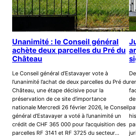
Unanimité : le Conseil général
J
achète deux parcelles du Pré du
ar
Château
s
Le Conseil général d’Estavayer vote à
De
l’unanimité l’achat de deux parcelles du Pré du
re
Château, une étape décisive pour la
fa
préservation de ce site d’importance
de
nationale Mercredi 26 février 2026, le Conseil
pa
général d’Estavayer a voté à l’unanimité un
hi
crédit de CHF 365 000 pour l’acquisition des
pa
parcelles RF 3141 et RF 3725 du secteur…
ju