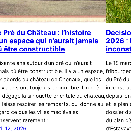
 Pré du Château : l’histoire
Décisi
’un espace qui n’aurait jamais
2026 : 
û être constructible
inconst
ixante ans autour d’un pré qui n’aurait
Le 18 mars
mais dû être constructible. Il y a un espace,
fribourgeo
x abords du château de Chenaux, que les
du Pré du
aviacois ont toujours connu libre. Un pré
inconstruc
i dégage la silhouette orientale du château,
depuis lon
i laisse respirer les remparts, qui donne au
et le plan
gard ce que les villes médiévales
dossier d’
nservent rarement :…
du plan d
ril 12, 2026
d’Estavaye