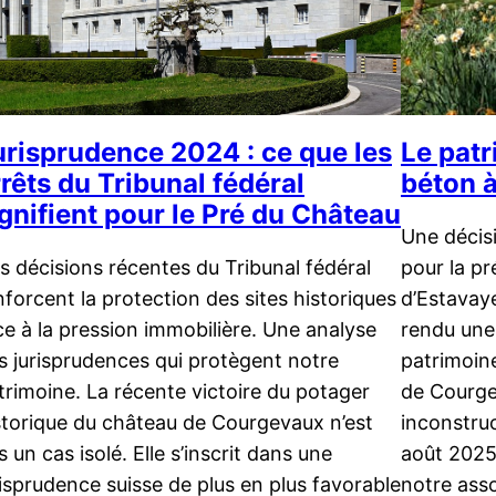
urisprudence 2024 : ce que les
Le patr
rêts du Tribunal fédéral
béton 
ignifient pour le Pré du Château
Une décis
s décisions récentes du Tribunal fédéral
pour la pr
nforcent la protection des sites historiques
d’Estavaye
ce à la pression immobilière. Une analyse
rendu une
s jurisprudences qui protègent notre
patrimoine
trimoine. La récente victoire du potager
de Courge
storique du château de Courgevaux n’est
inconstruc
s un cas isolé. Elle s’inscrit dans une
août 2025
risprudence suisse de plus en plus favorable
notre ass