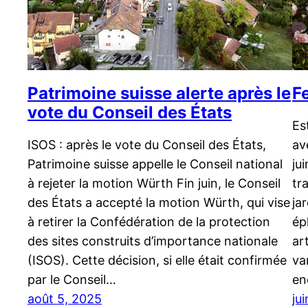
Patrimoine suisse alerte après le
F
vote du Conseil des États
Es
ISOS : après le vote du Conseil des États,
av
Patrimoine suisse appelle le Conseil national
ju
à rejeter la motion Würth Fin juin, le Conseil
tr
des États a accepté la motion Würth, qui vise
ja
à retirer la Confédération de la protection
ép
des sites construits d’importance nationale
ar
(ISOS). Cette décision, si elle était confirmée
va
par le Conseil…
en
août 5, 2025
ju