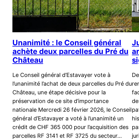
Unanimité : le Conseil général
J
achète deux parcelles du Pré du
ar
Château
s
Le Conseil général d’Estavayer vote à
De
l’unanimité l’achat de deux parcelles du Pré du
re
Château, une étape décisive pour la
fa
préservation de ce site d’importance
de
nationale Mercredi 26 février 2026, le Conseil
pa
général d’Estavayer a voté à l’unanimité un
hi
crédit de CHF 365 000 pour l’acquisition des
pa
parcelles RF 3141 et RF 3725 du secteur…
ju