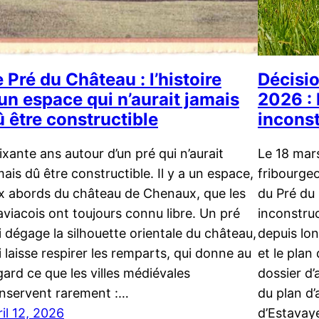
 Pré du Château : l’histoire
Décisi
’un espace qui n’aurait jamais
2026 : 
û être constructible
inconst
ixante ans autour d’un pré qui n’aurait
Le 18 mars
mais dû être constructible. Il y a un espace,
fribourgeo
x abords du château de Chenaux, que les
du Pré du
aviacois ont toujours connu libre. Un pré
inconstruc
i dégage la silhouette orientale du château,
depuis lon
i laisse respirer les remparts, qui donne au
et le plan
gard ce que les villes médiévales
dossier d’
nservent rarement :…
du plan d
ril 12, 2026
d’Estavaye