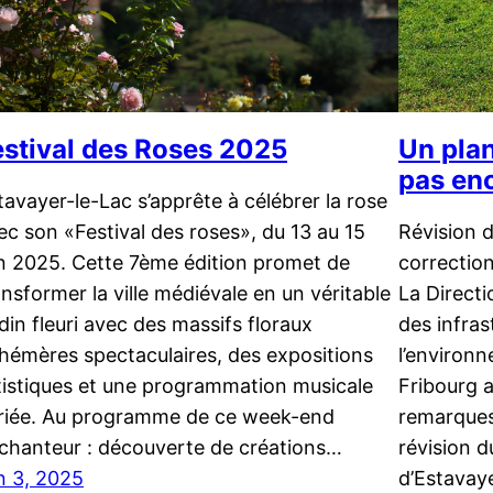
estival des Roses 2025
Un pla
pas en
tavayer-le-Lac s’apprête à célébrer la rose
ec son «Festival des roses», du 13 au 15
Révision 
in 2025. Cette 7ème édition promet de
correctio
ansformer la ville médiévale en un véritable
La Directi
rdin fleuri avec des massifs floraux
des infras
hémères spectaculaires, des expositions
l’environ
tistiques et une programmation musicale
Fribourg a
riée. Au programme de ce week-end
remarques 
chanteur : découverte de créations…
révision 
in 3, 2025
d’Estavaye