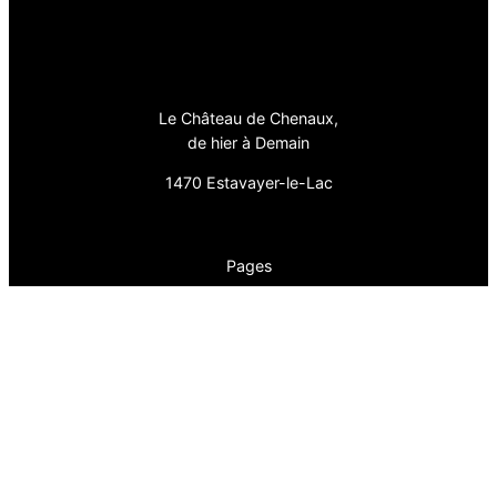
Le Château de Chenaux,
de hier à Demain
1470 Estavayer-le-Lac
Pages
Actualité
Association
En Histoire
En Images
Fièrement propulsé par
WordPress