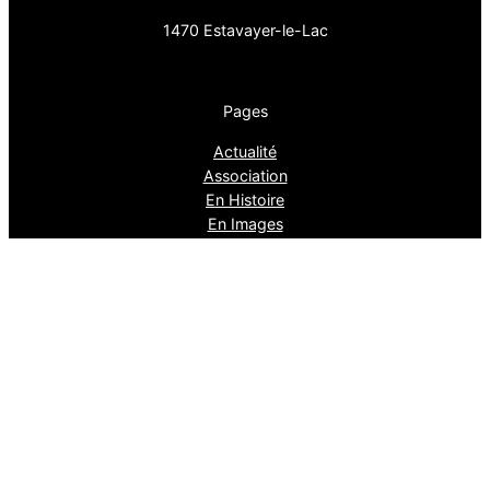
1470 Estavayer-le-Lac
Pages
Actualité
Association
En Histoire
En Images
Fièrement propulsé par
WordPress