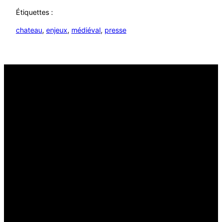
Étiquettes :
chateau
, 
enjeux
, 
médiéval
, 
presse