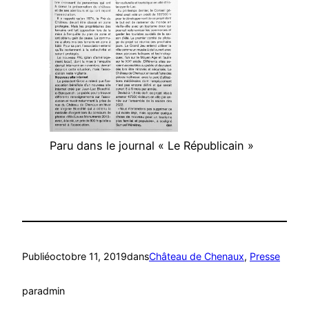
Paru dans le journal « Le Républicain »
Publié
octobre 11, 2019
dans
Château de Chenaux
, 
Presse
par
admin