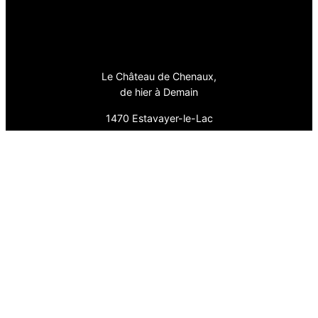
Le Château de Chenaux,
de hier à Demain
1470 Estavayer-le-Lac
Pages
Actualité
Association
En Histoire
En Images
Fièrement propulsé par
WordPress