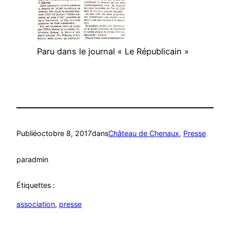
Paru dans le journal « Le Républicain »
Publié
octobre 8, 2017
dans
Château de Chenaux
, 
Presse
par
admin
Étiquettes :
association
, 
presse