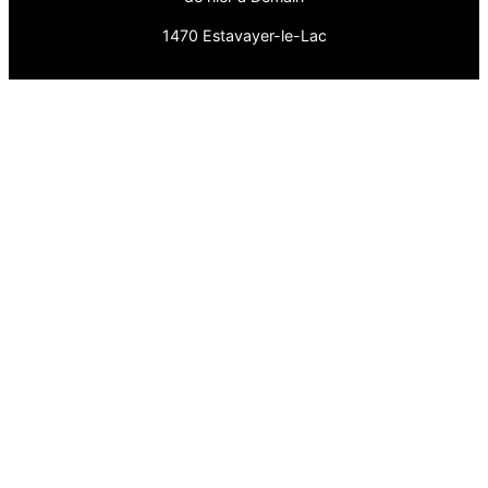
1470 Estavayer-le-Lac
Pages
Actualité
Association
En Histoire
En Images
Fièrement propulsé par
WordPress