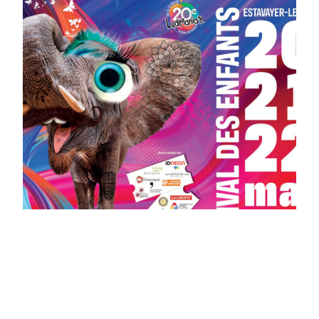
LudiMania’K 20e Edition