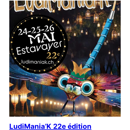
LudiMania’K 22e édition