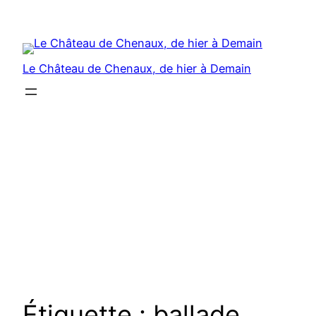
Aller
au
contenu
Le Château de Chenaux, de hier à Demain
Étiquette :
ballade