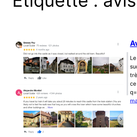
Étiquette :
avis
A
Le
su
tr
ce
q=
ma